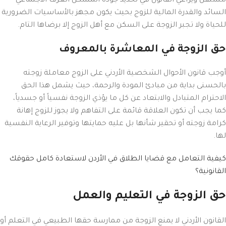
مستقل ويراعي القانون في تحديد جودة المسكن العرف الاجتماعي
السائد والقدرة المالية للزوج بحيث يكون مجهز بالأساسيات الضرورية
للحياة ولا تجبر الزوجة على السكن مع أهل الزوج إلا برضاها التام.
حق الزوجة في المعاشرة بالمعروف
أوجب قانون الأحوال الشخصية الأردني على الزوج معاملة زوجته
بالحسنى بداية من مبادئ المودة والرحمة، حيث يشمل هذا الحق
الاحترام المتبادل والابتعاد عن كل ما يؤذي الزوجة نفسياً أو جسدياً،
كما يجب أن تكون العلاقة قائمة على التفاهم ولا يجوز للزوج إهانة
كرامة زوجته أو تحقير شأنها بل عليه حمايتها وتوفير الرعاية النفسية
لها.
كيفية التعامل مع قضايا الطلاق في الأردن لاستعادة كامل حقوقك
القانونية؟
حق الزوجة في التعليم والعمل
القانون الأردني لا يمنع الزوجة من ممارسة حقها الطبيعي في التعلم أو