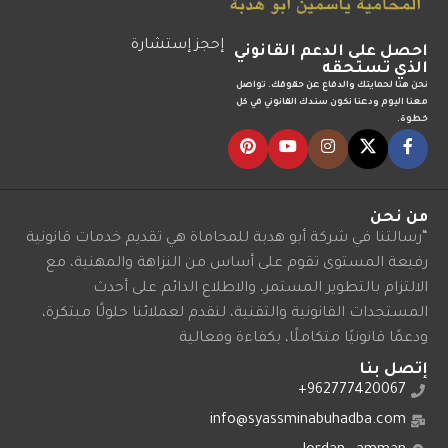
إحجز إستشارة
احصل على الدعم القانوني
الذي تستحقه
نحن هنا لحمايتك والدفاع عن حقوقك. تواصل
معنا اليوم ودعنا نكون سندك القانوني في كل
خطوة.
من نحن
“رسالتنا في شركة أبو هدبة للمحاماة هي تقديم خدمات قانونية
رفيعة المستوى تقوم على أساس من النزاهة والمهنية، مع
الالتزام بالتطوير المستمر، والاطلاع الدائم على أحدث
المستجدات القانونية والتقنية، لنقدم لعملائنا حلولًا مبتكرة،
ودعمًا قانونيًا متكاملًا، بكفاءة وفعالية
إتصل بنا
962777420067+
info@syassminabuhadba.com