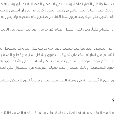
تها واندثار الحق تماماً، وذلك لكي لا يمكن المطالبة به بأي وسيلة كان
ذلك يعني بقاء الحق قائم في ذمة المدين كالتزام أدبي أو أخلاقي لا يمح
ء بالدين طواعية بعد مرور مدة التقادم يعتبر وفاء صحيح ولا يجوز 
ء الالتزام كلياً، وفي لكن الأصل العام هو حرمان صاحب الحق من الحما
ذلك لأن المشرع حدد مواعيد حتمية وصارمة يترتب على تجاوزها سقوط ال
لتقادم من نهايتها لضمان تكييف الدعوى بشكل سليم وقطع المدة بالإ
إذ أن قوة الموقف القانوني تعتمد بشكل أساسي على الأدلة الورقية الت
لى الوعود الشفهية، وذلك لضمان عدم ضياع الفرصة في الحصول على ا
لذي لا يُطالب به في وقته المناسب يتحول قانوناً لحق لا يمكن حمايته أ
مطالبة الجبرية، أما أصل الحق فيبقى قائماً في ذمة المدين كالتزام ط