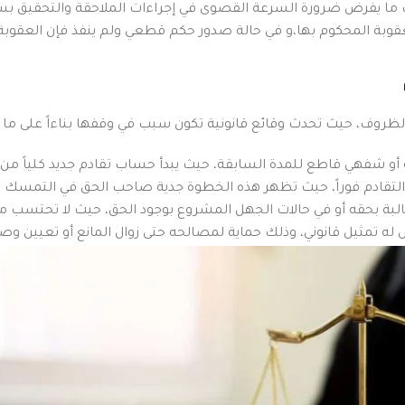
ك ما يفرض ضرورة السرعة القصوى في إجراءات الملاحقة والتحقيق ب
عقوبة المحكوم بها،و في حالة صدور حكم قطعي ولم ينفذ فإن العقوبة
ظروف، حيث تحدث وقائع قانونية تكون سبب في وقفها بناءاً على ما ي
أو شفهي قاطع للمدة السابقة، حيث يبدأ حساب تقادم جديد كلياً من تا
لتقادم فوراً، حيث تظهر هذه الخطوة جدية صاحب الحق في التمسك ب
طالبة بحقه أو في حالات الجهل المشروع بوجود الحق، حيث لا تحتس
 له تمثيل قانوني، وذلك حماية لمصالحه حتى زوال المانع أو تعيين وصي