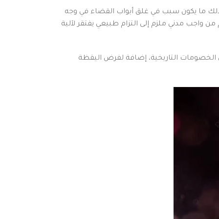
، وذلك ما يكون سبب في غلق أبواب القضاء في وجه
من واجب مدني ملزم إلى التزام طبيعي يفتقر لآلية
س الخصومات التاريخية، إضافة لفرض اليقظة