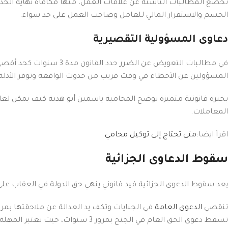
الحسم والاستقرار المالي للعامل وصاحب العمل على حد سواء.
دعاوى المسؤولية التقصيرية
في مطالبات التعويض عن 
المسؤولين عن الأخطاء في وقت قريب من حدوث الواقعة وتوفر الأدلة.
بخبرة قانونية متميزة توضح المحامية ياسمين أبو هدبة كيف يمكن لعام
المعاملات.
اقرأ ايضا:
متى تحتاج إلى توكيل محامي
Facebook
سقوط الدعاوى الجزائية
X
يعد سقوط الدعوى الجزائية قيد قانوني ينهي حق الدولة في العقاب عل
Instagram
تنقضي
الدعوى العامة
في الجنايات وتكف يد العدالة عن ملاحقتها بمرور 10 سنوات من تاريخ وقوع الجريمة بدون اتخاذ أي إجراء قضائي، وذلك بسبب لجسارتها التي تستوجب أمد تقاد
YouTube
تسقط دعوى الحق العام في الجنح بمرور 3 سنوات، حيث تعتبر المهلة التي وازن فيها المشرع بين حق المجتمع في القصاص واستقرار المركز القانوني للمتهم بمرور زمن معقول.