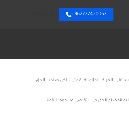
962777420067+
إحجز إستشارة
استقرار المراكز القانونية، فمتى تراخى صاحب الحق
ليه انقضاء الحق في التقاضي وسقوط القوة