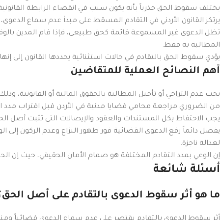
يختلف سقوط الحق جذرياً بأنه يكون سبب في انقضاء الرابطة القانونية ذا
يرتكز القانون الأردني في التقادم المسقط على مبدأ عدم سماع الدعوى، و
تظل الدعوى غير المسموعة قائمة كحق طبيعي، فإذا قام المدين بالوفا
المطالبة به فقط.
يؤدي سقوط الحق بالتقادم في حالات استثنائية يحددها القانون إلى إنها
أهم النصائح العملية للمتقاضين
يجب عدم التراخي أو تأجيل المطالبة بالحقوق المالية أو القانونية، و
من الضروري مراجعة محامي قضايا مدنية في الأردن قبل اقتراب مدد ا
يجب الاحتفاظ بكل المستندات والعقود والإيصالات التي تثبت أصل الحق، 
يفضل دائماً رفع الدعوى القضائية فور ظهور النزاع وعدم الركون إ
لعدالة ناجزة.
إن الوعي بمدد التقادم المختلفة هو صمام الأمان الحقيقي، حيث إن الحق ا
أسئلة شائعة
ما هو أثر سقوط الدعوى بالتقادم على أصل الحق؟
أثر سقوط الدعوى بالتقادم يقتصر على عدم سماع الدعوى قضائياً ومنع ال