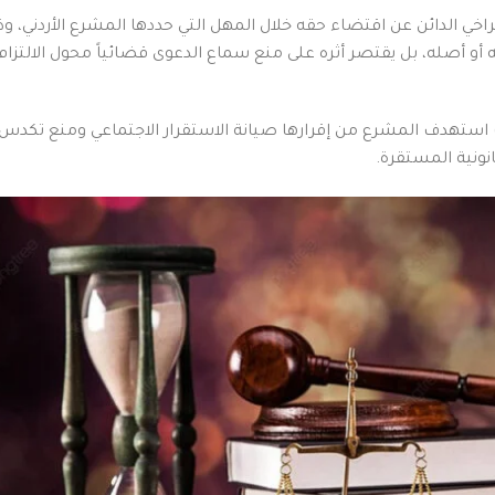
 تراخي الدائن عن اقتضاء حقه خلال المهل التي حددها المشرع الأردني
أو أصله، بل يقتصر أثره على منع سماع الدعوى قضائياً محول الالتزام 
ث استهدف المشرع من إقرارها صيانة الاستقرار الاجتماعي ومنع تكد
نونية المستقرة.