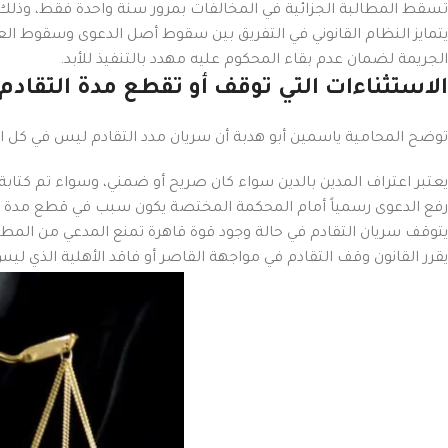
تسقط المطالبة الجزائية في المخالفات بمرور سنة واحدة فقط، وذل
Pinterest
يتمايز النظام القانوني في التفريق بين سقوط أصل الدعوى وسقوط ال
الجريمة لضمان عدم بقاء المحكوم عليه مهدد بالتنفيذ للأبد.
الاستثناءات التي توقف أو تقطع مدة التقادم
توضح المحامية ياسمين أبو هدبة أن سريان مدد التقادم ليس في كل ال
يعتبر اعتراف المدين بالدين سواء كان صريح أو ضمني، وسواء تم كتابة 
رفع الدعوى رسمياً أمام المحكمة المختصة يكون سبب في قطع مدة ا
يتوقف سريان التقادم في حالة وجود قوة قاهرة تمنع المدعي من الم
يقرر القانون وقف التقادم في مواجهة القاصر أو فاقد الأهلية الذي ليس