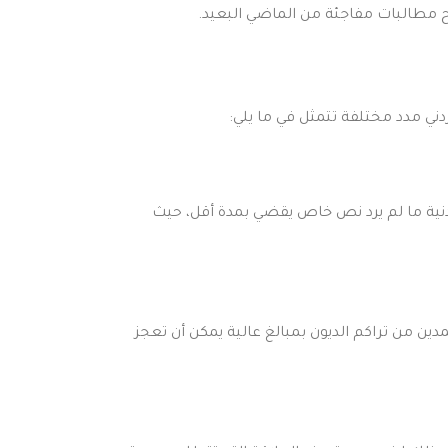
ح مطالبات مفاجئة من الماضي البعيد.
ني مدد مختلفة تتمثل في ما يلي:
 تسقط بعدها كل المطالبات المدنية ما لم يرد نص خاص يقضي بمدة أقل، حيث
اتب وفوائد الديون، فقد قرر القانون تقادم أقصر مدته 5 سنوات وذلك حماية للمدين من تراكم الديون بمبالغ عالية يمكن أن تعجز