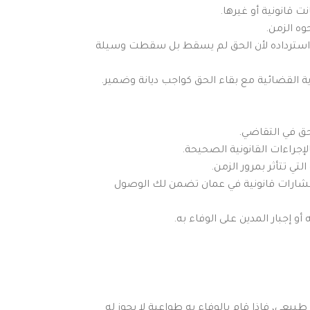
ت قانونية أو غيرها.
وه الزمن.
له استرداده لأن الحق لم يسقط بل سقطت وسيلة
ية القضائية مع بقاء الحق كواجب ديانة وضمير.
حق في التقاضي.
جراءات القانونية الصحيحة.
ي تتأثر بمرور الزمن.
ستشارات قانونية في عمان تضمن لك الوصول
و إجبار المدين على الوفاء به.
بيعي، فإذا قام بالوفاء به طواعية لا يجوز له