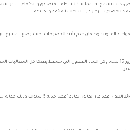
 للشخص، حيث يسمح له بممارسة نشاطه الاقتصادي والاجتماعي بدون شب
 للقضاء بالتركيز على النزاعات القائمة والمنتجة.
اعيد القانونية وضمان عدم تأبيد الخصومات، حيث وضع المشرع الأرد
استقر المشرع على أن سقوط الدعوى بالتقادم الحقوقية العام يتم بمرور 15 سنة، وهي المدة القصوى التي
دين.
فيما يتعلق بالديون التي تستحق بشكل دوري منها الأجور والرو