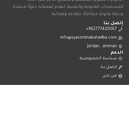
المستجدات القانونية والتقنية، لنقدم لعملائنا حلولًا مبتكرة،
ودعمًا قانونيًا متكاملًا، بكفاءة وفعالية
إتصل بنا
962777420067+
info@syassminabuhadba.com
Jordan , amman
الدعم
سياسة الخصوصية
اتصل بنا
من نحن
الشركة ←
الصفحة الرئيسية
خدماتنا
المدونة
من نحن
اتصل بنا
© 2025 شركة ابو هدبة – طور الموقع الالكتروني وكالــــة
سايتــــــكم