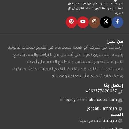
نحن هنا لحمايتك والدفاع عن حقوقك. تواصل
معنا اليوم ودعنا نكون سندك القانوني في كل
خطوة.
من نحن
“رسالتنا في شركة أبو هدبة للمحاماة هي تقديم خدمات قانونية
رفيعة المستوى تقوم على أساس من النزاهة والمهنية، مع
الالتزام بالتطوير المستمر، والاطلاع الدائم على أحدث
المستجدات القانونية والتقنية، لنقدم لعملائنا حلولًا مبتكرة،
ودعمًا قانونيًا متكاملًا، بكفاءة وفعالية
إتصل بنا
962777420067+
info@syassminabuhadba.com
Jordan , amman
الدعم
سياسة الخصوصية