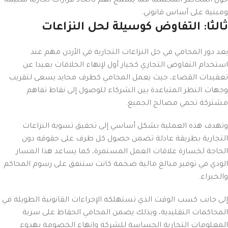
حول المخاطر المحتملة مما يسمح لهم باتخاذ قرارات تجارية سليمة
ومبنية على أساس قانوني.
ثالثا: التفاوض كوسيلة لحل النزاعات
يعد دور المحامي في حل النزاعات التجارية في الأردن مهم عند
استخدام التفاوض التجاري كخيار أول لإنهاء الخلافات بعيدا عن
تعقيدات القضاء، حيث يعمل المحامي كطرف محايد يسعى لتقريب
وجهات النظر المتباعدة بين الشركاء للوصول إلى نقاط تفاهم
مشتركة تحمي مصالح الجميع.
وتهدف هذه العملية بشكل أساسي إلى تحقيق تسوية النزاعات
التجارية بطريقة عادلة تضمن حصول كل طرف على حقوقه دون
الحاجة لخسارة علاقات العمل المستمرة، كما يساعد هذا المسار
الودي في توفير مبالغ مالية ضخمة كانت ستنفق على رسوم المحاكم
والخبراء.
إلى جانب كسب الوقت الذي تستهلكه الإجراءات القانونية الطويلة في
المحاكمات التقليدية، وبذلك يضمن المحامي الحفاظ على سرية
المعلومات التجارية الحساسة للشركة وإنهاء الخصومة بهدوء