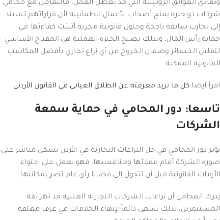
وتفادي العوائق الروتينية التي قد تعطل العمل، فالتعامل مع محامي
شركات ذو خبرة يمنح أصحاب الأعمال الطمأنينة لأن قراراتهم تستند
إلى تجارب سابقة ناجحة وحلول قانونية مجربة أثبتت كفاءتها في
حماية رأس المال، وبذلك تصبح الخبرة العملية هي المفتاح الأساسي
لتقليل الخسائر وضمان الخروج من أي نزاع تجاري بأفضل المكاسب
القانونية الممكنة.
اقرأ ايضا:
كل ما تريد معرفته عن الطلاق الغيابي في القانون الأردني
تاسعا: دور المحامي في حماية سمعة
الشركات
يؤثر دور المحامي في حل النزاعات التجارية في الأردن بشكل مباشر على
صورة الشركة أمام عملائها ومنافسيها، فهو يعمل على احتواء
الأزمات القانونية قبل أن تتحول إلى قضايا رأي عام تضر بمكانتها:
يدرك المحامي أن نزاعات الشركات التجارية العلنية قد تهز ثقة
المستثمرين، لذلك يسعى دائماً لإنهاء الخلافات في غرف مغلقة