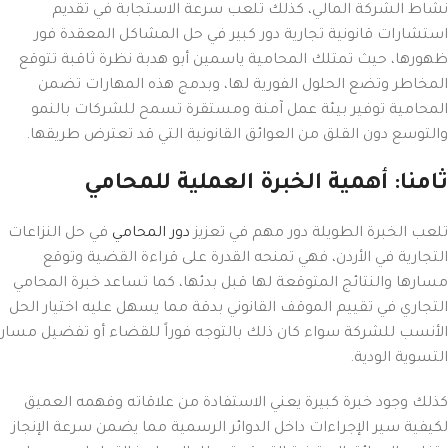
نشاط الشركة المالي، كذلك تلعب سرعة الاستجابة في تقديم
استشارات قانونية تجارية دور كبير في حل المشاكل المعقدة فور
ظهورها، حيث تمتلك المحامية ياسمين أبو هدبة نظرة ثاقبة تتوقع
المخاطر وتضع الحلول الفورية لها، وبدمج هذه المهارات تضمن
المحامية توفير بيئة عمل آمنة ومستقرة تسمح للشركات بالنمو
والتوسع دون القلق من العوائق القانونية التي قد تعترض طريقها.
ثامنا: أهمية الخبرة العملية للمحامي
تلعب الخبرة الطويلة دور مهم في تعزيز
دور المحامي
في حل النزاعات
التجارية في الأردن، فهي تمنحه القدرة على قراءة القضية وتوقع
مسارها والنتائج المتوقعة لها قبل بدئها، كما تساعد خبرة المحامي
التجاري في تقييم الموقف القانوني بدقة مما يسهل عليه اختيار الحل
الأنسب للشركة سواء كان ذلك بالتوجه فوراً للقضاء أو تفضيل مسار
التسوية الودية.
كذلك وجود خبرة كبيرة يعني الاستفادة من علاقاته وفهمه العميق
لكيفية سير الإجراءات داخل الدوائر الرسمية مما يضمن سرعة الإنجاز