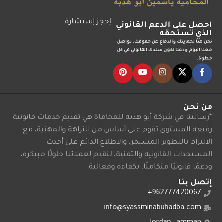
إحجز إستشارة
احصل على الدعم القانوني
الذي تستحقه
نحن هنا لحمايتك والدفاع عن حقوقك. تواصل
معنا اليوم ودعنا نكون سندك القانوني في كل
خطوة.
من نحن
“رسالتنا في شركة أبو هدبة للمحاماة هي تقديم خدمات قانونية
رفيعة المستوى تقوم على أساس من النزاهة والمهنية، مع
الالتزام بالتطوير المستمر، والاطلاع الدائم على أحدث
المستجدات القانونية والتقنية، لنقدم لعملائنا حلولًا مبتكرة،
ودعمًا قانونيًا متكاملًا، بكفاءة وفعالية
إتصل بنا
962777420067+
info@syassminabuhadba.com