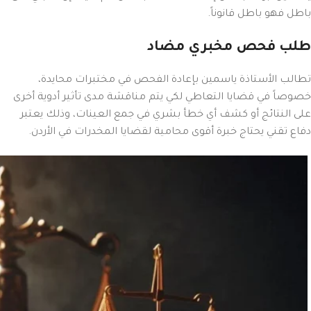
باطل فهو باطل قانوناً.
طلب فحص مخبري مضاد
تطالب الأستاذة ياسمين بإعادة الفحص في مختبرات محايدة،
خصوصاً في قضايا التعاطي لكي يتم مناقشة مدى تأثير أدوية أخرى
على النتائج أو كشف أي خطأ بشري في جمع العينات، وذلك يعتبر
دفاع تقني يحتاج خبرة أقوى محامية لقضايا المخدرات في الأردن.