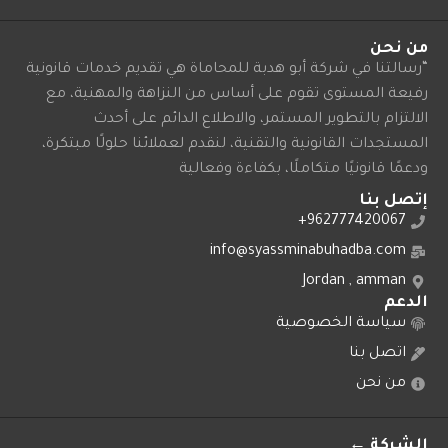
من نحن
“رسالتنا في شركة أبو هدبة للمحاماة هي تقديم خدمات قانونية
رفيعة المستوى تقوم على أساس من النزاهة والمهنية، مع
الالتزام بالتطوير المستمر، والاطلاع الدائم على أحدث
المستجدات القانونية والتقنية، لنقدم لعملائنا حلولًا مبتكرة،
ودعمًا قانونيًا متكاملًا، بكفاءة وفعالية
إتصل بنا
962777420067+
info@syassminabuhadba.com
Jordan , amman
الدعم
سياسة الخصوصية
اتصل بنا
من نحن
الشركة ←