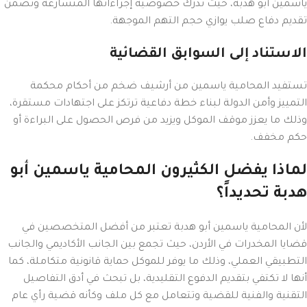
ياسمين أبو هدبة، حيث تدرك خصوصية إجراءاتها المتسارعة وتضمن
تقديم دفاع صلب يوازي حجم التهم الموجهة.
الاستناد إلى السوابق القضائية
تستفيد المحامية ياسمين من أرشيف ضخم من أحكام محكمة
التمييز وأمن الدولة لبناء خطة دفاعية ترتكز على اجتهادات مستقرة،
وذلك ما يعزز موقف الموكل ويزيد من فرص الحصول على البراءة أو
حكم مخفف.
لماذا يفضل الكثيرون المحامية ياسمين أبو
هدبة تحديداً؟
لأن المحامية ياسمين أبو هدبة تعتبر من أفضل المتخصصين في
قضايا المخدرات في الأردن، حيث تجمع بين الجانب الأكاديمي والجانب
التطبيقي العملي، وذلك ما يوفر للموكل حماية قانونية متكاملة، كما
أنها لا تكتفي بتقديم الدفوع التقليدية، بل تبحث في أدق التفاصيل
التقنية والفنية للقضية وتتعامل مع كل ملف وكأنه قضية رأي عام