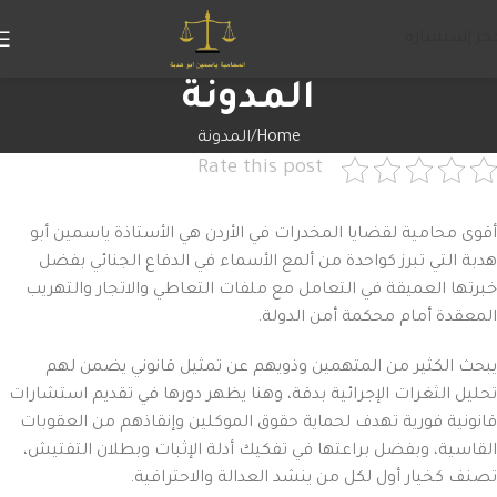
جز إستشارة
المدونة
Home
المدونة
Rate this post
أقوى محامية لقضايا المخدرات في الأردن هي الأستاذة ياسمين أبو
هدبة التي تبرز كواحدة من ألمع الأسماء في الدفاع الجنائي بفضل
خبرتها العميقة في التعامل مع ملفات التعاطي والاتجار والتهريب
المعقدة أمام محكمة أمن الدولة.
يبحث الكثير من المتهمين وذويهم عن تمثيل قانوني يضمن لهم
تحليل الثغرات الإجرائية بدقة، وهنا يظهر دورها في تقديم استشارات
قانونية فورية تهدف لحماية حقوق الموكلين وإنقاذهم من العقوبات
القاسية، وبفضل براعتها في تفكيك أدلة الإثبات وبطلان التفتيش،
تصنف كخيار أول لكل من ينشد العدالة والاحترافية.