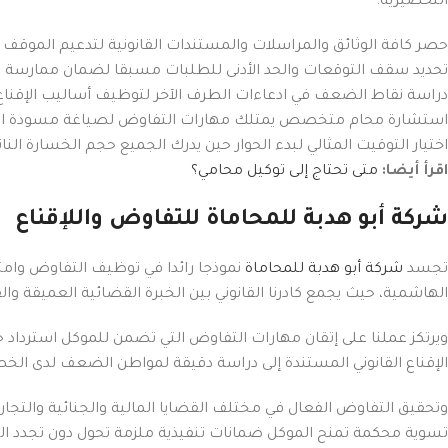
التحضيرية:
حصر كافة الوثائق والمراسلات والمستندات القانونية لتدعيم الموقف و
تحديد سقف التوقعات والحد الأدنى للطلبات مسبقا لضمان ممارسة ال
دراسة نقاط الضعف في ادعاءات الطرف الآخر لتوظيف أساليب الإقناع 
استشارة محام متخصص يمتلك مهارات التفاوض لصياغة مسودة اتفاق
اختيار التوقيت المثالي لبدء الحوار حين يدرك الجميع حجم الخسارة النات
اقرأ أيضا:
متى تحتاج إلى توكيل محامي؟
شركة أبو هدبة للمحاماة للتفاوض واللإقناع
تجسد
شركة أبو هدبة للمحاماة
نموذجا رائدا في توظيف التفاوض وامتلاك
الهاشمية، حيث يجمع كادرنا القانوني بين الخبرة القضائية العميقة وا
ويرتكز عملنا على إتقان مهارات التفاوض التي تضمن للموكل استرداد 
الإقناع القانوني المستندة إلى دراسة دقيقة لمواطن الضعف لدى الخ
وتحقيق التفاوض الفعال في مختلف القضايا المالية والجنائية والتجاري
تسوية محكمة تمنح الموكل ضمانات تنفيذية ملزمة تحول دون تجدد 