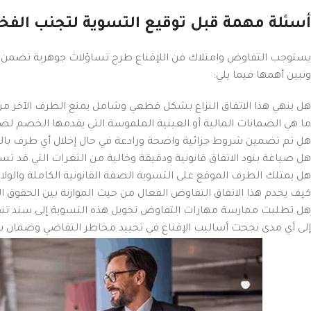
أسئلة مهمة قبل توقيع التسوية لتجنب الفخ
يستوجب التفاوض وامتلاك فن اللإقناع طرح تساؤلات جوهرية تضمن سلا
ونبين أهمها فيما يلي:
هل ينهي هذا الاتفاق النزاع بشكل قطعي وشامل يمنع الطرف الآخر 
ما هي الضمانات المالية أو العينية الملموسة التي يقدمها الخصم لض
هل تم تضمين شروط جزائية واضحة ورادعة في حال إخلال أي طرف بالا
هل صياغة بنود الاتفاق قانونية ودقيقة وخالية من الثغرات التي ق
هل يمتلك الطرف الموقع على التسوية الصفة القانونية الكاملة والولا
كيف يخدم هذا الاتفاق التفاوض الفعال من حيث الموازنة بين الحقوق ال
هل تطلبت ممارسة مهارات التفاوض تحويل هذه التسوية إلى سند تنفيذ
إلى أي مدى نجحت أساليب الإقناع في تحييد مخاطر التقاضي وضمان 