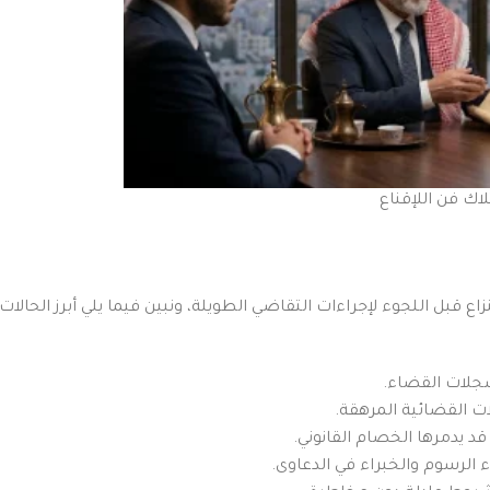
اك فن اللإقناع
ع قبل اللجوء لإجراءات التقاضي الطويلة، ونبين فيما يلي أبرز الحالات
سجلات القضاء.
ت القضائية المرهقة.
د يدمرها الخصام القانوني.
ء الرسوم والخبراء في الدعاوى.