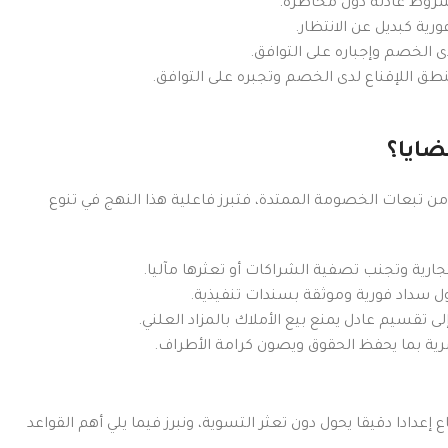
روط عادلة دون مخاطرة.
رية كبديل عن الانتظار.
ى الخصم وإجباره على التوافق.
ق اللإقناع لدى الخصم وتجبره على التوافق.
ايا؟
من تبعات الخصومة الممتدة، فتبرز فاعلية هذا النهج في تنوع
ارية وتجنب تصفية الشراكات أو تعثرها مآليا.
ول سداد فورية وموثقة بسندات تنفيذية.
 تقسيم عادل يمنع بيع الأملاك بالمزاد العلني.
سرية بما يحفظ الحقوق ويصون كرامة الأطراف.
عدادا دقيقا يحول دون تعثر التسوية، ونبرز فيما يلي أهم القواعد