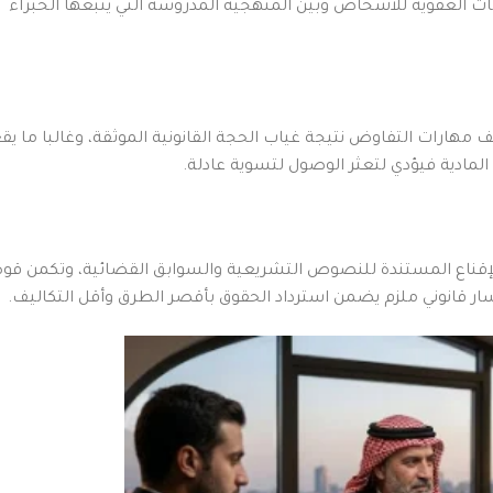
رسات العفوية للأشخاص وبين المنهجية المدروسة التي يتبعها الخبراء
 مهارات التفاوض نتيجة غياب الحجة القانونية الموثقة، وغالبا ما يق
ادية فيؤدي لتعثر الوصول لتسوية عادلة.
إقناع المستندة للنصوص التشريعية والسوابق القضائية، وتكمن قوة
ر قانوني ملزم يضمن استرداد الحقوق بأقصر الطرق وأقل التكاليف.