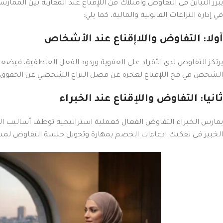
يبرز التباين في التفاوض وامتلاك فن اللإقناع عند المقارنة بين المما
في إدارة النزاعات القانونية والمالية، كما يلي:
أولا: التفاوض واللاإقناع عند الأشخاص
يرتكز التفاوض لدى الأفراد على العفوية وردود الفعل العاطفية، فيضعف
الشخص في فخ اللإقناع لعجزه عن فصل النزاع الشخصي عن الحقوق الم
ثانيا: التفاوض واللإقناع عند الخبراء
يمارس الخبراء التفاوض الفعال كعملية استراتيجية توظف أساليب ال
الخبير في تفكيك ادعاءات الخصم بمهارة وتحويل جلسة التفاوض لمسا