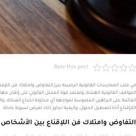
Rate this post
في قلب الممارسات القانونية الرصينة يبرز التفاوض وامتلاك فن اللإق
المواقف القانونية الهشة، وتعتمد قوة الممثل القانوني على إتقان م
القائمة على البراهين الملموسة لمواجهة أي محاولة لخداع العدالة، و
اللاإقناع أداة لتعطيل الحلول، وكيفية تجاوز ذلك لفرض تسوية عادلة.
التفاوض وامتلاك فن اللإقناع بين الأشخاص و