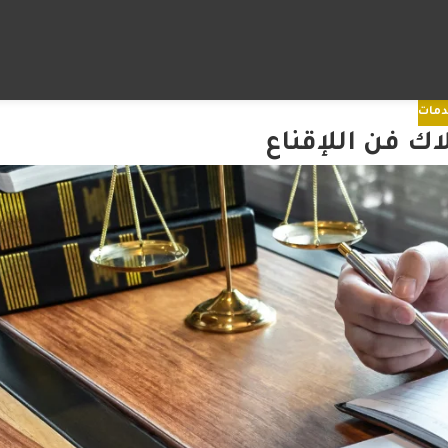
دمات
ك فن اللإقناع