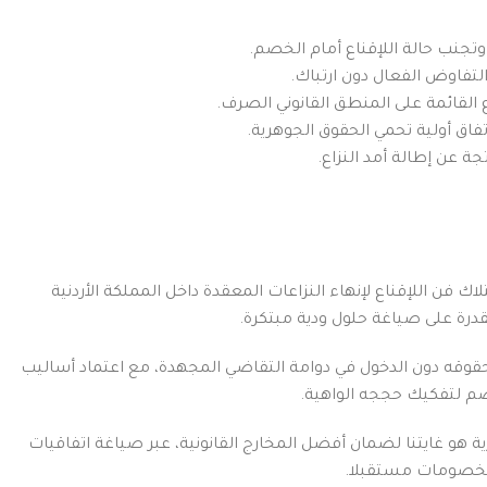
تجنب حالة اللإقناع أمام الخصم.
تفاوض الفعال دون ارتباك.
القائمة على المنطق القانوني الصرف.
 أولية تحمي الحقوق الجوهرية.
جة عن إطالة أمد النزاع.
 فن اللإقناع لإنهاء النزاعات المعقدة داخل المملكة الأردنية
لقدرة على صياغة حلول ودية مبتكرة.
حقوقه دون الدخول في دوامة التقاضي المجهدة، مع اعتماد أساليب
صم لتفكيك حججه الواهية.
ة هو غايتنا لضمان أفضل المخارج القانونية، عبر صياغة اتفاقيات
الخصومات مستقبلا.