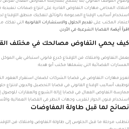
Instagram
وضوح الموقف القانوني بما يسمح بممارسة التفاوض الفعال لفرض ش
امتلاك المحامي مهارات التفاوض القادرة على انتزاع ضمانات تنفيذية فو
YouTube
استخدام أساليب الإقناع المدعومة بالوثائق لتفكيك منطق اللإقناع لد
اعتماد المكتب على
تقديم الحلول والاستشارات القانونية
التي تفكك منط
Pinterest
اقرأ أيضا:
القضايا الشرعية في الأردن
.
كيف يحمي التفاوض مصالحك في مختلف القض
يعمل التفاوض وامتلاك فن اللإقناع كدرع قانوني استباقي يقي الموكل 
المسارات القضائية التي يشملها مكتب أبو هدبة:
تعزيز مهارات التفاوض في قضايا الشركات لضمان استقرار العقود التج
توظيف أساليب الإقناع القانوني في قضايا التحصيل والديون لانتزاع حل
ممارسة التفاوض الفعال في قضايا إزالة الشيوع والعقارات للوصول إلى
استخدام فنون الحوار لتقريب وجهات النظر في القضايا العمالية والأ
نصائح لما قبل طاولة المفاوضات
تتطلب مرحلة ما قبل الجلوس إلى طاولة التفاوض وامتلاك فن اللإقناع إ